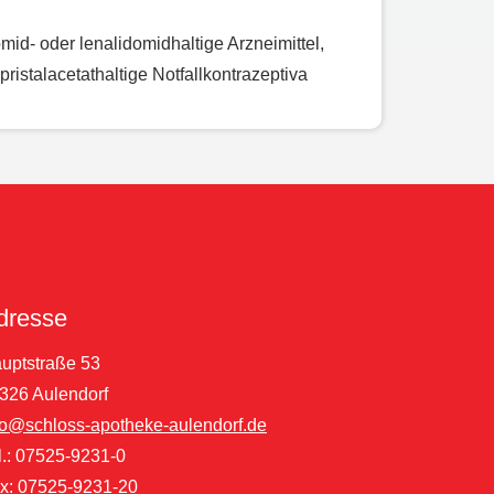
d- oder lenalidomidhaltige Arzneimittel,
ristalacetathaltige Notfallkontrazeptiva
dresse
uptstraße 53
326 Aulendorf
fo@schloss-apotheke-aulendorf.de
l.: 07525-9231-0
x: 07525-9231-20