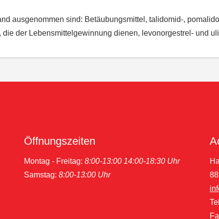
nd ausgenommen sind: Betäubungsmittel, talidomid-, pomalidomi
l, die der Lebensmittelgewinnung dienen, levonorgestrel- und ulip
Öffnungszeiten
A
Montag - Freitag:
8:00-13:00 14:00-18:30 Uhr
Ha
Samstag:
8:00-13:00 Uhr
88
in
Te
Fa